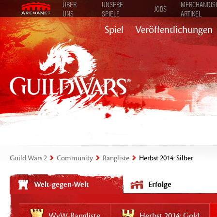
ÜBER
UNSERE
MERCHANDISI
JOBS
UNS
SPIELE
ARTIKEL
Spiel
Veröffentlichungen
Guild Wars 2
Community
Rangliste
Herbst 2014: Silber
Welt-gegen-Welt
Erfolge
WvW-Rangliste
Herbst 2014: Gold