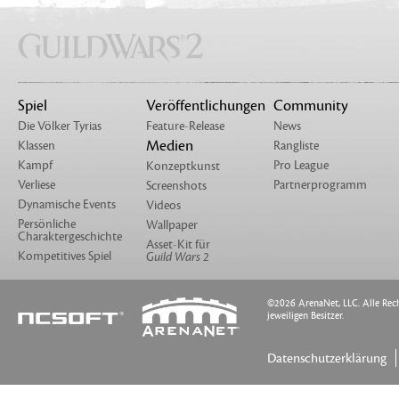
Spiel
Veröffentlichungen
Community
Die Völker Tyrias
Feature-Release
News
Medien
Klassen
Rangliste
Kampf
Pro League
Konzeptkunst
Verliese
Partnerprogramm
Screenshots
Dynamische Events
Videos
Persönliche
Wallpaper
Charaktergeschichte
Asset-Kit für
Kompetitives Spiel
Guild Wars 2
©2026 ArenaNet, LLC. Alle Rech
jeweiligen Besitzer.
Datenschutzerklärung