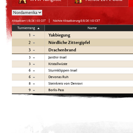
|
Aktualisiert 1/8/26 1:03 CET
Nächste Aktualisierung 8/8/26 1:03 CET
Turnierrang
Name
Yakbiegung
1
Nördliche Zittergipfel
2
Drachenbrand
3
3
Janthir-Insel
3
Kristallwüste
6
Sturmklippen-Insel
6
Devonas Ruh
8
Steinkreis von Denravi
9
Borlis-Pass