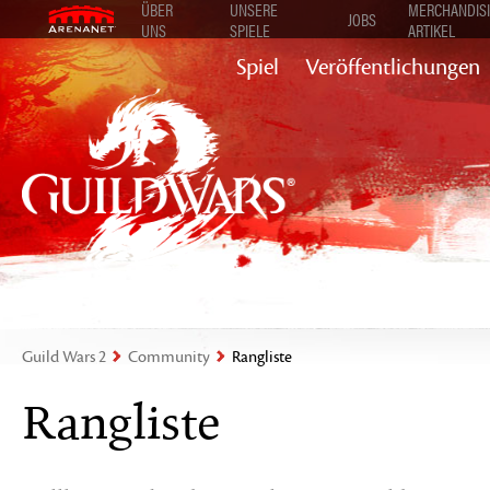
ÜBER
UNSERE
MERCHANDISI
JOBS
UNS
SPIELE
ARTIKEL
Spiel
Veröffentlichungen
Guild Wars 2
Community
Rangliste
Rangliste