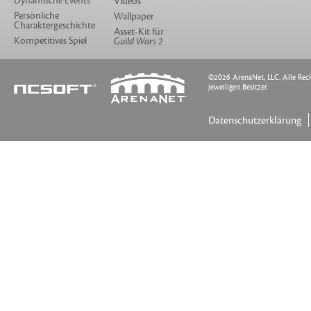
Dynamische Events
Videos
Persönliche
Wallpaper
Charaktergeschichte
Asset-Kit für
Kompetitives Spiel
Guild Wars 2
©2026 ArenaNet, LLC. Alle Rech
jeweiligen Besitzer.
Datenschutzerklärung