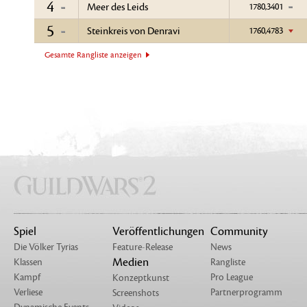
4
Meer des Leids
1780,3401
5
Steinkreis von Denravi
1760,4783
Gesamte Rangliste anzeigen
Spiel
Veröffentlichungen
Community
Die Völker Tyrias
Feature-Release
News
Medien
Klassen
Rangliste
Kampf
Pro League
Konzeptkunst
Verliese
Partnerprogramm
Screenshots