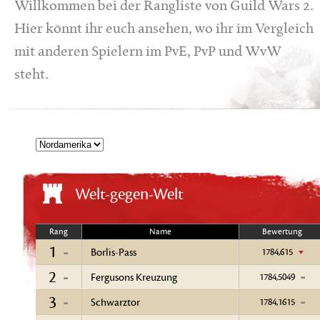
Willkommen bei der Rangliste von Guild Wars 2.
Hier könnt ihr euch ansehen, wo ihr im Vergleich
mit anderen Spielern im PvE, PvP und WvW
steht.
Welt-gegen-Welt
Rang
Name
Bewertung
1
Borlis-Pass
1784,615
2
Fergusons Kreuzung
1784,5049
3
Schwarztor
1784,1615