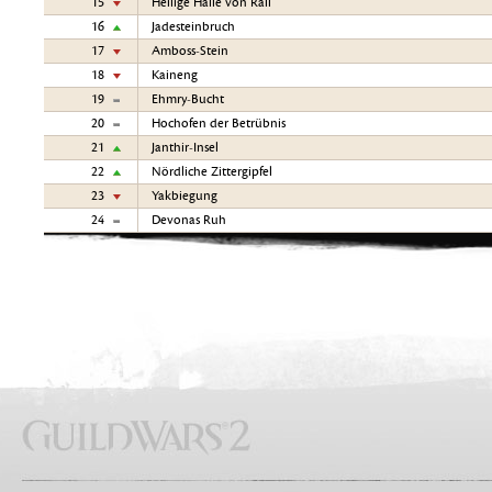
15
Heilige Halle von Rall
16
Jadesteinbruch
17
Amboss-Stein
18
Kaineng
19
Ehmry-Bucht
20
Hochofen der Betrübnis
21
Janthir-Insel
22
Nördliche Zittergipfel
23
Yakbiegung
24
Devonas Ruh