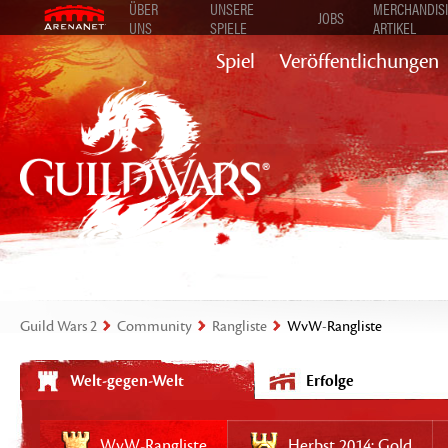
ÜBER
UNSERE
MERCHANDISI
JOBS
UNS
SPIELE
ARTIKEL
Spiel
Veröffentlichungen
Guild Wars 2
Community
Rangliste
WvW-Rangliste
Welt-gegen-Welt
Erfolge
WvW-Rangliste
Herbst 2014: Gold