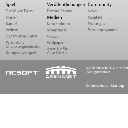
Spiel
Veröffentlichungen
Community
Die Völker Tyrias
Feature-Release
News
Medien
Klassen
Rangliste
Kampf
Pro League
Konzeptkunst
Verliese
Partnerprogramm
Screenshots
Dynamische Events
Videos
Persönliche
Wallpaper
Charaktergeschichte
Asset-Kit für
Kompetitives Spiel
Guild Wars 2
©2026 ArenaNet, LLC. Alle Rech
jeweiligen Besitzer.
Datenschutzerklärung