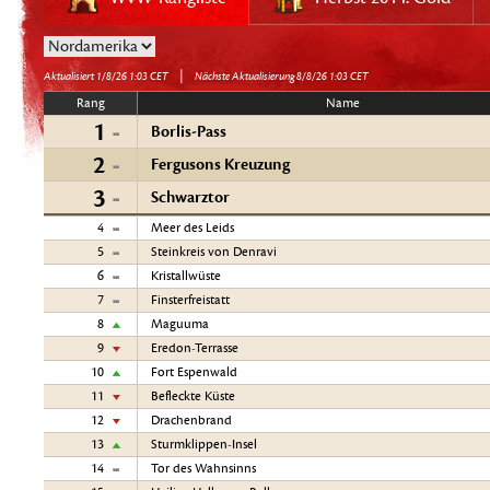
|
Aktualisiert 1/8/26 1:03 CET
Nächste Aktualisierung 8/8/26 1:03 CET
Rang
Name
1
Borlis-Pass
2
Fergusons Kreuzung
3
Schwarztor
4
Meer des Leids
5
Steinkreis von Denravi
6
Kristallwüste
7
Finsterfreistatt
8
Maguuma
9
Eredon-Terrasse
10
Fort Espenwald
11
Befleckte Küste
12
Drachenbrand
13
Sturmklippen-Insel
14
Tor des Wahnsinns