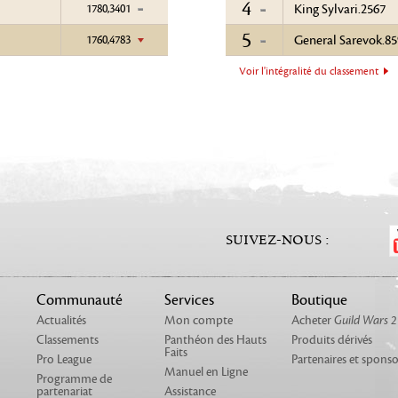
4
1780,3401
King Sylvari.2567
5
1760,4783
General Sarevok.85
Voir l'intégralité du classement
SUIVEZ-NOUS :
Communauté
Services
Boutique
Actualités
Mon compte
Acheter
Guild Wars 2
Classements
Panthéon des Hauts
Produits dérivés
Faits
Pro League
Partenaires et sponso
Manuel en Ligne
Programme de
partenariat
Assistance