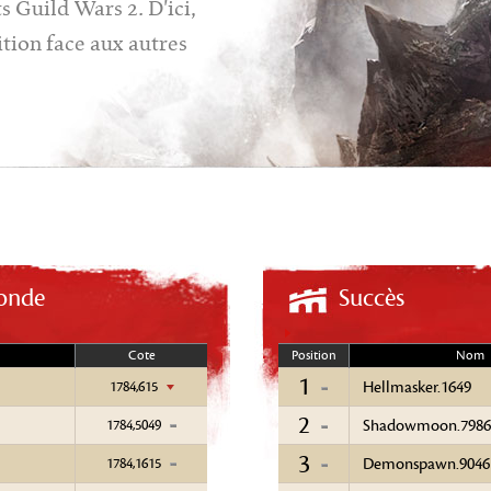
s Guild Wars 2. D'ici,
ition face aux autres
onde
Succès
Cote
Position
Nom
1
1784,615
Hellmasker.1649
2
1784,5049
Shadowmoon.7986
3
1784,1615
Demonspawn.9046