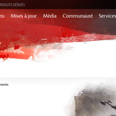
RODUITS DÉRIVÉS
Jeu
Mises à jour
Média
Communauté
Service
ments