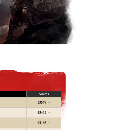
Succès
53579
53412
53156