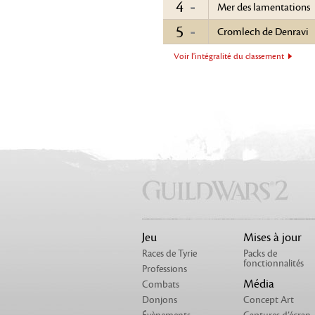
4
Mer des lamentations
5
Cromlech de Denravi
Voir l'intégralité du classement
Jeu
Mises à jour
Races de Tyrie
Packs de
fonctionnalités
Professions
Média
Combats
Donjons
Concept Art